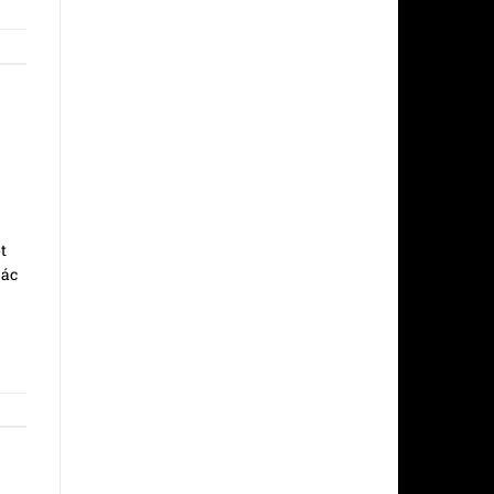
t
Các