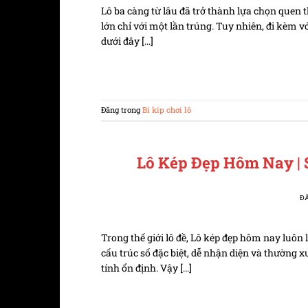
Lô ba càng từ lâu đã trở thành lựa chọn quen
lớn chỉ với một lần trúng. Tuy nhiên, đi kèm với
dưới đây […]
Đăng trong
Bí kíp chơi lô
Lô Kép Đẹp Hôm Nay | 
Đ
Trong thế giới lô đề, Lô kép đẹp hôm nay luôn
cấu trúc số đặc biệt, dễ nhận diện và thường
tính ổn định. Vậy […]