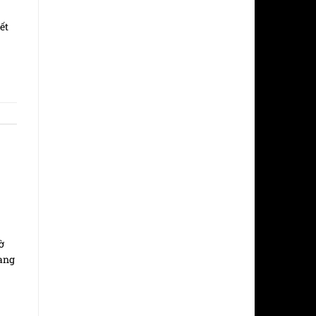
ết
ờ
mang