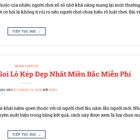
 thuộc của nhiều người chơi xổ số nhờ khả năng mang lại mức thưởng
 cơ hội là không ít rủi ro nếu người chơi chưa hiểu rõ luật chơi. Bài vi
TIẾP TỤC ĐỌC
→
BÍ KÍP CHƠI LÔ
Soi Lô Kép Đẹp Nhất Miền Bắc Miễn Phí
ĂNG VÀO
23 THÁNG 12, 2025
BỞI
HERI
 là khái niệm quen thuộc với cả người chơi lâu năm lẫn người mới. Nh
 xuyên xuất hiện trong bảng kết quả, cách này được xem là lựa chọn 
TIẾP TỤC ĐỌC
→