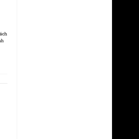
cách
nh