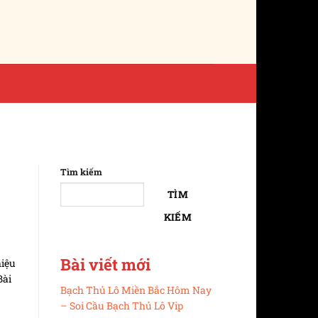
Tìm kiếm
TÌM
KIẾM
Bài viết mới
hiệu
Bài
Bạch Thủ Lô Miền Bắc Hôm Nay
– Soi Cầu Bạch Thủ Lô Vip