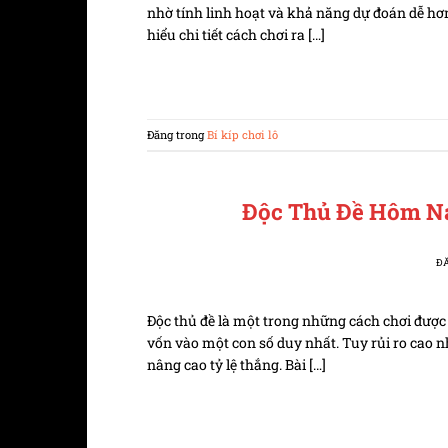
nhờ tính linh hoạt và khả năng dự đoán dễ hơn
hiểu chi tiết cách chơi ra […]
Đăng trong
Bí kíp chơi lô
Độc Thủ Đề Hôm Na
Đ
Độc thủ đề là một trong những cách chơi được
vốn vào một con số duy nhất. Tuy rủi ro cao 
nâng cao tỷ lệ thắng. Bài […]