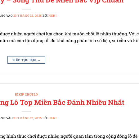
ĂNG VÀO
23 THÁNG 12, 2025
BỞI
HERI
được nhiều người chơi lựa chọn khi muốn chốt lô nhận thưởng. Với 
ắn mà còn tận dụng tối đa khả năng phân tích số liệu, soi cầu và ki
TIẾP TỤC ĐỌC
→
BÍ KÍP CHƠI LÔ
ng Lô Top Miền Bắc Đánh Nhiều Nhất
ĂNG VÀO
23 THÁNG 12, 2025
BỞI
HERI
ng hình thức chơi được nhiều người quan tâm trong cộng đồng lô đề