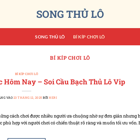
SONG THỦ LÔ
SONG THỦ LÔ
BÍ KÍP CHƠI LÔ
BÍ KÍP CHƠI LÔ
BÍ KÍP CHƠI LÔ
c Hôm Nay – Soi Cầu Bạch Thủ Lô Vip
ĂNG VÀO
23 THÁNG 12, 2025
BỞI
HERI
những cách chơi được nhiều người ưa chuộng nhờ sự đơn giản nhưng 
ức phù hợp với người chơi có chiến thuật rõ ràng và muốn tối ưu vốn. 