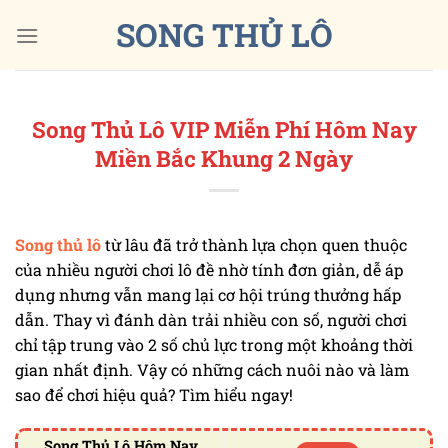
Bỏ
SONG THỦ LÔ
qua
nội
dung
Song Thủ Lô VIP Miễn Phí Hôm Nay
Miền Bắc Khung 2 Ngày
Song thủ lô
từ lâu đã trở thành lựa chọn quen thuộc
của nhiều người chơi lô đề nhờ tính đơn giản, dễ áp
dụng nhưng vẫn mang lại cơ hội trúng thưởng hấp
dẫn. Thay vì đánh dàn trải nhiều con số, người chơi
chỉ tập trung vào 2 số chủ lực trong một khoảng thời
gian nhất định. Vậy có những cách nuôi nào và làm
sao để chơi hiệu quả? Tìm hiểu ngay!
Song Thủ Lô Hôm Nay