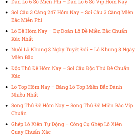
Dàn Lô 6 Số Miễn Phí – Dàn Lô 6 Số Vip Hôm Nay
Soi Cầu 3 Càng 247 Hôm Nay – Soi Cầu 3 Càng Miền
Bắc Miễn Phí
Lô Đề Hôm Nay – Dự Đoán Lô Đề Miền Bắc Chuẩn
Xác Nhất
Nuôi Lô Khung 3 Ngày Tuyệt Đối – Lô Khung 3 Ngày
Miền Bắc
Độc Thủ Đề Hôm Nay – Soi Cầu Độc Thủ Đề Chuẩn
Xác
Lô Top Hôm Nay – Bảng Lô Top Miền Bắc Đánh
Nhiều Nhất
Song Thủ Đề Hôm Nay – Song Thủ Đề Miền Bắc Vip
Chuẩn
Ghép Lô Xiên Tự Động – Công Cụ Ghép Lô Xiên
Quay Chuẩn Xác