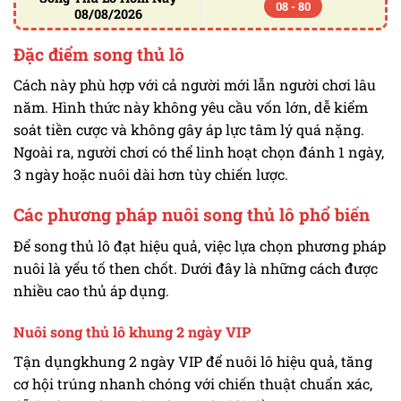
08 - 80
08/08/2026
Đặc điểm song thủ lô
Cách này phù hợp với cả người mới lẫn người chơi lâu
năm. Hình thức này không yêu cầu vốn lớn, dễ kiểm
soát tiền cược và không gây áp lực tâm lý quá nặng.
Ngoài ra, người chơi có thể linh hoạt chọn đánh 1 ngày,
3 ngày hoặc nuôi dài hơn tùy chiến lược.
Các phương pháp nuôi song thủ lô phổ biến
Để song thủ lô đạt hiệu quả, việc lựa chọn phương pháp
nuôi là yếu tố then chốt. Dưới đây là những cách được
nhiều cao thủ áp dụng.
Nuôi song thủ lô khung 2 ngày VIP
Tận dụngkhung 2 ngày VIP để nuôi lô hiệu quả, tăng
cơ hội trúng nhanh chóng với chiến thuật chuẩn xác,