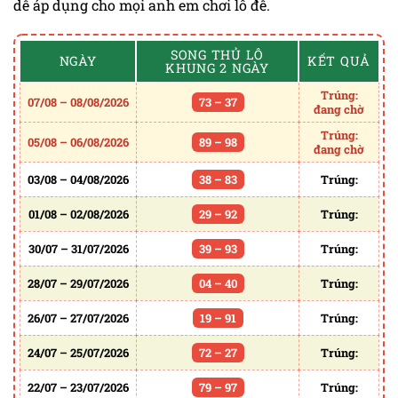
dễ áp dụng cho mọi anh em chơi lô đề.
SONG THỦ LÔ
NGÀY
KẾT QUẢ
KHUNG 2 NGÀY
Trúng:
07/08 – 08/08/2026
73 – 37
đang chờ
Trúng:
05/08 – 06/08/2026
89 – 98
đang chờ
03/08 – 04/08/2026
38 – 83
Trúng:
01/08 – 02/08/2026
29 – 92
Trúng:
30/07 – 31/07/2026
39 – 93
Trúng:
28/07 – 29/07/2026
04 – 40
Trúng:
26/07 – 27/07/2026
19 – 91
Trúng:
24/07 – 25/07/2026
72 – 27
Trúng:
22/07 – 23/07/2026
79 – 97
Trúng: