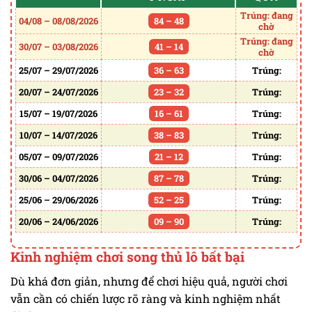
Trúng: đang
04/08 – 08/08/2026
84 – 48
chờ
Trúng: đang
30/07 – 03/08/2026
41 – 14
chờ
25/07 – 29/07/2026
36 – 63
Trúng:
20/07 – 24/07/2026
23 – 32
Trúng:
15/07 – 19/07/2026
16 – 61
Trúng:
10/07 – 14/07/2026
38 – 83
Trúng:
05/07 – 09/07/2026
21 – 12
Trúng:
30/06 – 04/07/2026
87 – 78
Trúng:
25/06 – 29/06/2026
52 – 25
Trúng:
20/06 – 24/06/2026
09 – 90
Trúng:
Kinh nghiệm chơi song thủ lô bất bại
Dù khá đơn giản, nhưng để chơi hiệu quả, người chơi
vẫn cần có chiến lược rõ ràng và kinh nghiệm nhất