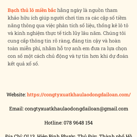
Bạch thủ lô miền bắc
hằng ngày là nguồn tham
khảo hữu ích giúp người chơi tìm ra các cặp số tiềm
năng thông qua việc phân tích số liệu, thống kê lô tô
và kinh nghiệm thực tế tích lũy lâu năm. Chúng tôi
cung cấp thông tin rõ ràng, đáng tin cậy và hoàn
toàn miễn phí, nhằm hỗ trợ anh em đưa ra lựa chọn
con số một cách chủ động và tự tin hơn khi dự đoán
kết quả xổ số.
Website:
https://congtyxuatkhaulaodongdailoan.com/
Email:
congtyxuatkhaulaodongdailoan@gmail.com
Hotline: 078 9648 154
Địa Chỉ: QL13, Hiệp Bình Phước, Thủ Đức, Thành phố Hồ